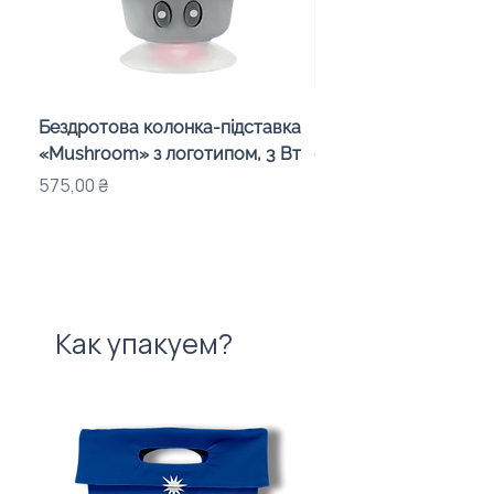
Бездротова колонка-підставка
Проектор зоряного 
«Mushroom» з логотипом, 3 Вт
«Galaxy» з дизайном
компанії
Цена
575,00 ₴
Цена
720,00 ₴
Как упакуем?