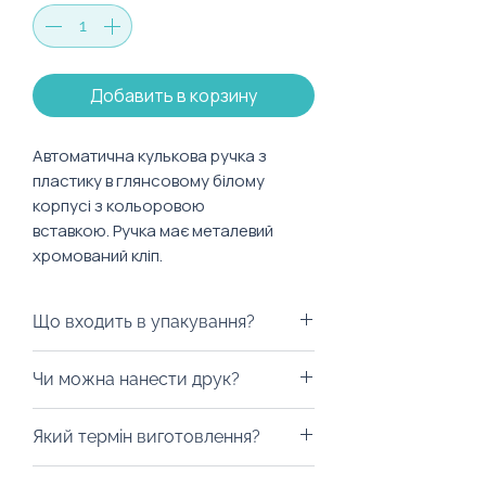
Добавить в корзину
Автоматична кулькова ручка з
пластику в глянсовому білому
корпусі з кольоровою
вставкою. Ручка має металевий
хромований кліп.
Механізм ручки: пружинний.
Що входить в упакування?
Характеристики:
Матеріал: пластик, метал
Ми можемо запакувати ручку у
Чи можна нанести друк?
Колір стержня: синій
будь-яку коробку на ваш смак,
пакети з екологічних матеріалів,
Із радістю забрендуємо! На ручку
Який термін виготовлення?
дой-паки (тренд 2023 року) або
можна нанести тамподрук,
будь-який інший вид пакування.
гравіювання на обрану вами
Від 10 днів. Уточність у ельфика