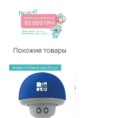
Від 10 штук.
приносило святковий настрій
Ціна товару вказана для тиражу
адресату. І не забудьте про
100 штук без врахування
листівку — важливий атрибут
вартості нанесення.
першого враження!
Похожие товары
Made in Poland, від 100 шт