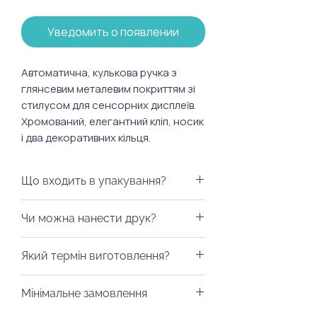
Уведомить о появлении
Автоматична, кулькова ручка з
глянсевим металевим покриттям зі
стилусом для сенсорних дисплеїв.
Хромований, елегантний кліп, носик
і два декоративних кільця.
Ручка має поворотний механізм.
Що входить в упакування?
Характеристики:
Матеріал: метал
Ми можемо запакувати ручку у
Чи можна нанести друк?
Колір стержня: синій
будь-яку коробку на ваш смак,
пакети з екологічних матеріалів,
Із радістю забрендуємо! На ручку
Який термін виготовлення?
дой-паки (тренд 2023 року) або
можна нанести тамподрук,
будь-який інший вид пакування.
лазерне гравіювання на
Від 10 днів. Уточність у ельфика
Все це можна з легкістю
Мінімальне замовлення
обрану вами зону.
на сайті про конкретний товар,
забрендувати, аби оформлення
щоб точно не прогадати!