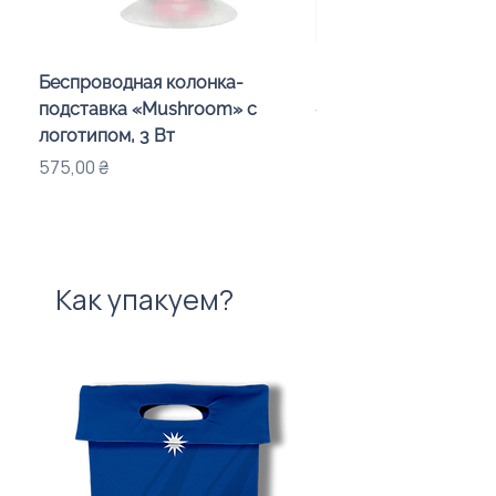
Беспроводная колонка-
Проектор зоряного 
подставка «Mushroom» с
«Galaxy» з дизайном
логотипом, 3 Вт
компанії
Цена
Цена
575,00 ₴
720,00 ₴
Как упакуем?