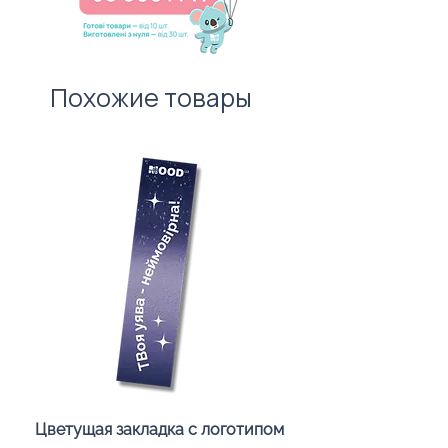
Похожие товары
Цветущая закладка с логотипом
Караоке-мікрофон «