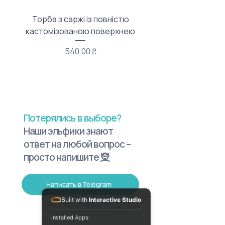
Торба з саржі із повністю
Тканинний мішечок з
кастомізованою поверхнею
Цена
540,00 ₴
Потерялись в выборе?
Наши эльфики знают
ответ на любой вопрос –
просто напишите 🧝
Написать в Telegram
Built with
Interactive Studio
Installed Apps: