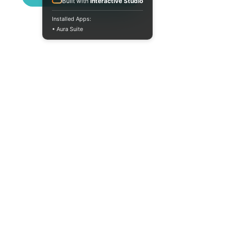
Built with
Interactive Studio
Installed Apps:
• Aura Suite
Пн-Пт 10:00-18:00
info@moodua.com
ул. Евгения Коновальца, 36Д
Киев, Бизнес-центр WAVE