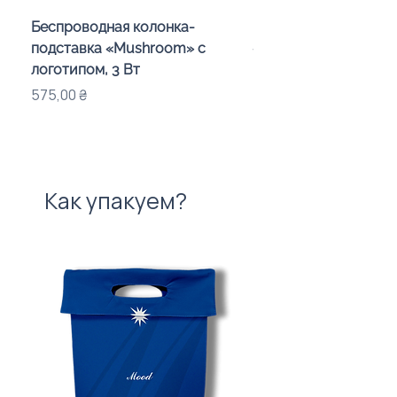
Беспроводная колонка-
Проектор зоряного 
подставка «Mushroom» с
«Galaxy» з дизайном
логотипом, 3 Вт
компанії
Цена
Цена
575,00 ₴
720,00 ₴
Как упакуем?