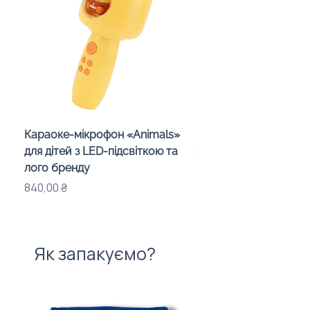
Караоке-мікрофон «Animals»
Бездротова колонка-
для дітей з LED-підсвіткою та
«Mushroom» з логоти
лого бренду
Ціна
575,00 ₴
Ціна
840,00 ₴
Як запакуємо?