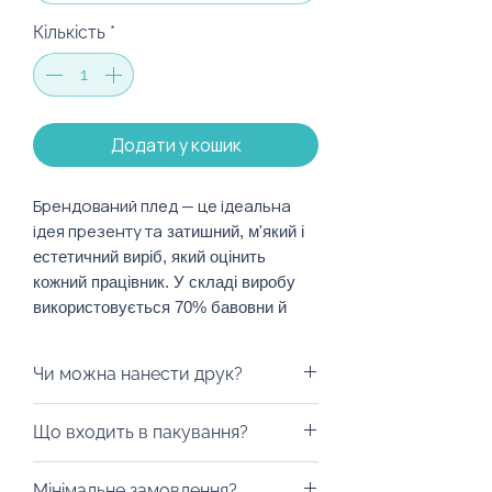
Кількість
*
Додати у кошик
Брендований плед — це ідеальна
ідея презенту та
затишний, м'який і
естетичний виріб, який оцінить
кожний працівник. У складі виробу
використовується 70% бавовни й
30% поліестеру, внаслідок чого виріб
відрізняється не тільки м'якістю і
Чи можна нанести друк?
ніжністю, а й довговічністю. Такий
плед зберігає свою естетичність
Авжеж! Логотип компанії можна
Що входить в пакування?
протягом багатьох років.
розмістити декількома
способами: вишивка чи шеврон з
Пропонуємо запакувати плед в
Характеристики:
Мінімальне замовлення?