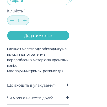
Кількість
*
Додати у кошик
Блокнот має тверду обкладинку на
пружині виготовлену з
перероблених матеріалів, кремовий
папір.
Має зручний тримач-резинку для
ручки чи олівця та тримач для
сторінок.
Що входить в упакування?
Характеристики:
Ми можемо запакувати у будь-
Чи можна нанести друк?
Розмір: 105x148 мм
яку коробку на ваш смак, пакети
Тип сторінок: клітинка
з екологічних матеріалів, дой-