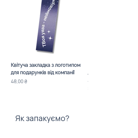
Квітуча закладка з логотипом
Караоке-мікрофон «
для подарунків від компанії
для дітей з LED-підсв
лого бренду
Ціна
48,00 ₴
Ціна
840,00 ₴
Як запакуємо?