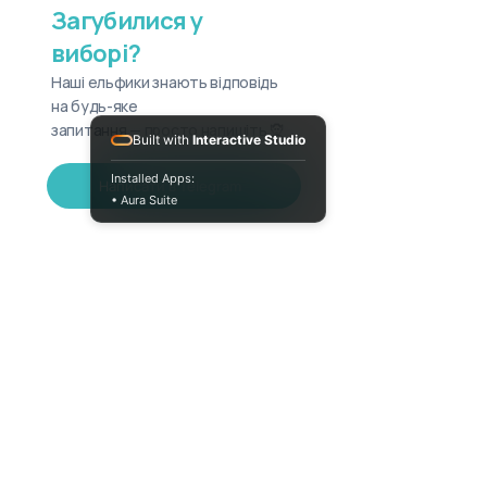
Загубилися у
виборі?
Наші ельфики знають відповідь
на будь-яке
запитання — просто напишіть 🧝
Built with
Interactive Studio
Installed Apps:
Написати в Telegram
• Aura Suite
+380733250393
Пн-Пт 10:00-18:00