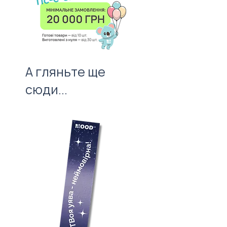
врахування вартості нанесення.
важливий атрибут першого
враження!
А гляньте ще
сюди...