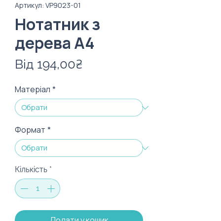
Артикул: VP9023-01
Нотатник з
дерева А4
За
Від
194,00₴
розпродажем
Матеріал
*
Формат
*
Кількість
*
Додати у кошик