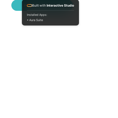
Написати в Telegram
Built with
Interactive Studio
Installed Apps:
• Aura Suite
+380733250393
Пн-Пт 10:00-18:00
info@moodua.com
вул Євгена Коновальця, 36Д
м. Київ, Бізнес-центр WAVE