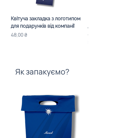
Квітуча закладка з логотипом
Караоке-мікрофон «
для подарунків від компанії
для дітей з LED-підсв
лого бренду
Ціна
48,00 ₴
Ціна
840,00 ₴
Як запакуємо?