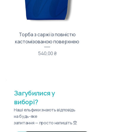
Торба з саржі із повністю
Тканинний мішечок з
кастомізованою поверхнею
Ціна
540,00 ₴
Загубилися у
виборі?
Наші ельфики знають відповідь
на будь-яке
запитання — просто напишіть 🧝