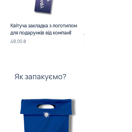
Квітуча закладка з логотипом
Караоке-мікрофон «
для подарунків від компанії
для дітей з LED-підсв
лого бренду
Ціна
48,00 ₴
Ціна
840,00 ₴
Як запакуємо?