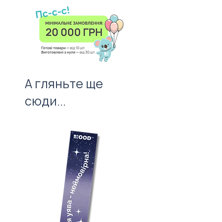
Ціна товару вказана для тиражу
забудьте про листівку —
100 штук без врахування
важливий атрибут першого
вартості нанесення.
враження!
А гляньте ще
сюди...