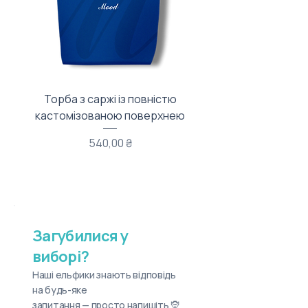
Торба з саржі із повністю
Тканинний мішечок з
кастомізованою поверхнею
Ціна
540,00 ₴
Загубилися у
виборі?
Наші ельфики знають відповідь
на будь-яке
запитання — просто напишіть 🧝