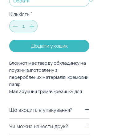
Кількість
*
Додати у кошик
Блокнот має тверду обкладинку на
пружинівиготовлену з
перероблених матеріалів, кремовий
папір.
Має зручний тримач-резинку для
ручки чи олівця.
Що входить в упакування?
Характеристики:
Розмір: 120x148 мм
Ми можемо запакувати у будь-
Чи можна нанести друк?
Тип сторінок: клітинка
яку коробку на ваш смак, пакети
Формат: А6
з екологічних матеріалів, дой-