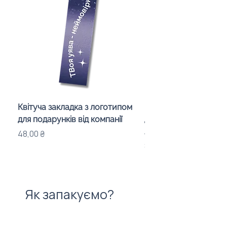
Квітуча закладка з логотипом
Караоке-мікрофон «
для подарунків від компанії
для дітей з LED-підсв
лого бренду
Ціна
48,00 ₴
Ціна
840,00 ₴
Як запакуємо?