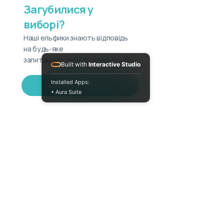
Загубилися у
виборі?
Наші ельфики знають відповідь
на будь-яке
запитання — просто напишіть 🧝
Built with
Interactive Studio
Installed Apps:
Написати в Telegram
• Aura Suite
+380733250393
Пн-Пт 10:00-18:00