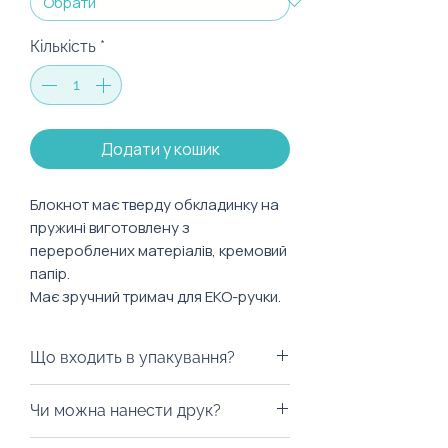
Кількість
*
Додати у кошик
Блокнот має тверду обкладинку на
пружині виготовлену з
перероблених матеріалів, кремовий
папір.
Має зручний тримач для ЕКО-ручки.
Характеристики:
Що входить в упакування?
Розмір: 120x148 мм
Тип сторінок: клітинка
Ми можемо запакувати у будь-
Чи можна нанести друк?
Формат: А6
яку коробку на ваш смак, пакети
з екологічних матеріалів, дой-