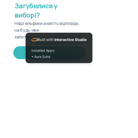
Загубилися у
виборі?
Наші ельфики знають відповідь
на будь-яке
запитання — просто напишіть 🧝
Built with
Interactive Studio
Installed Apps:
Написати в Telegram
• Aura Suite
+380733250393
Пн-Пт 10:00-18:00