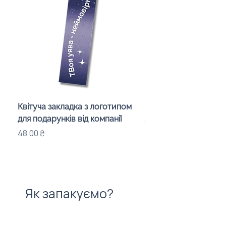
Квітуча закладка з логотипом
Караоке-мікрофон «
для подарунків від компанії
для дітей з LED-підсв
лого бренду
Ціна
48,00 ₴
Ціна
840,00 ₴
Як запакуємо?