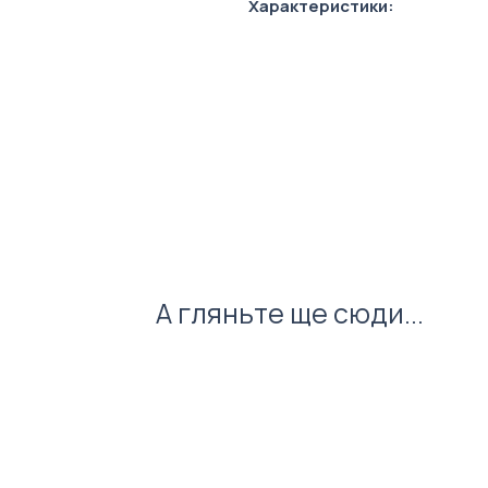
Характеристики:
Кількість аркушів: 128 аркуш
Розмір: 205 х 143 мм
Тип сторінок: клітинка
Формат: А5
А гляньте ще сюди...