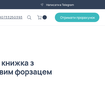
Написати в Telegram
80733250393
Отримати прорахунок
 книжка з
вим форзацем
на