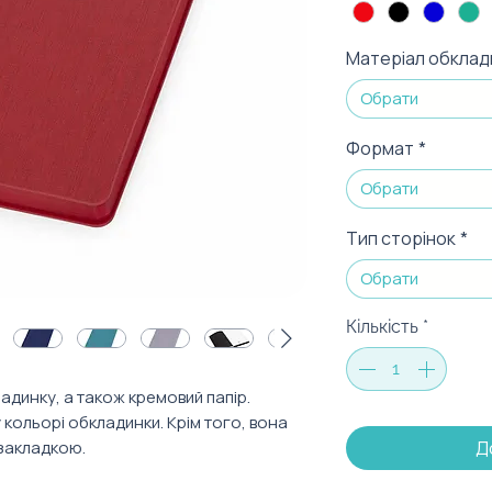
Матеріал обклад
Обрати
Формат
*
Обрати
Тип сторінок
*
Обрати
Кількість
*
адинку, а також кремовий папір.
 кольорі обкладинки. Крім того, вона
Д
закладкою.