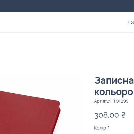
+3
Записна
кольоро
Артикул: ТО1299
Ці
308,00 ₴
Колір
*