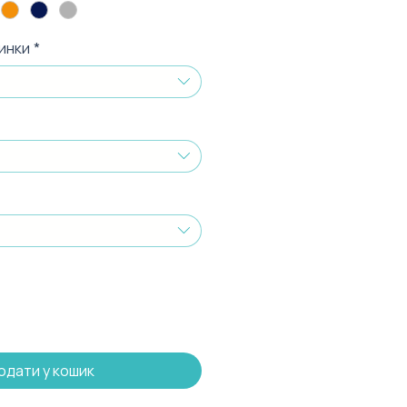
инки
*
одати у кошик