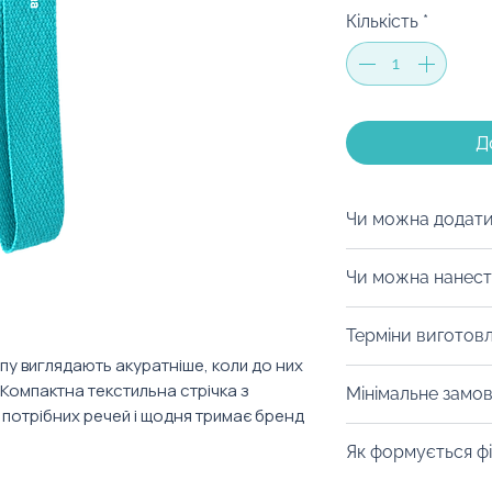
Кількість
*
Д
Чи можна додати
Пакування — це 
Чи можна нанест
У нас безліч варі
брендованих коро
Із задоволенням
Терміни виготов
Оформлення завж
Повна кастомізац
пу виглядають акуратніше, коли до них
компанію, подію 
кольору, розмірі
Від 3 тижнів з м
Компактна текстильна стрічка з
подача підсилює 
Мінімальне замо
нуля для унікаль
оплати.
 потрібних речей і щодня тримає бренд
Також наші MOO
А щоб точно не п
Цей товар — повн
розробити стильн
Як формується фі
ельфика на сайті
виготовляється дл
✨
замовленню 🤗
Тому мінімальни