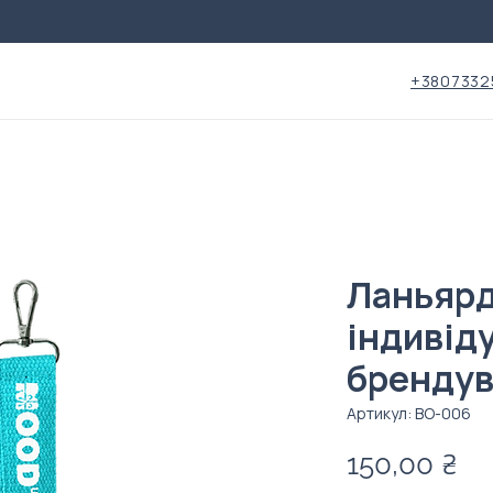
+3807332
Ланьярд
індивід
бренду
Артикул: BO-006
Ці
150,00 ₴