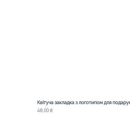
Квітуча закладка з логотипом для подарунк
Ціна
48,00 ₴