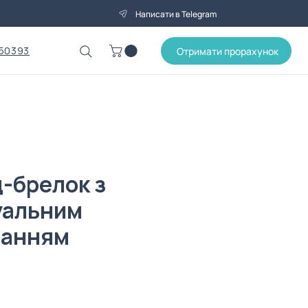
Написати в Telegram
50393
Отримати прорахунок
-брелок з
уальним
ванням
на