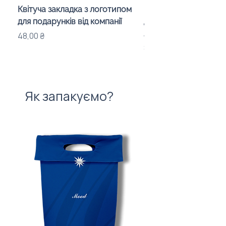
Квітуча закладка з логотипом
Караоке-мікрофон «
для подарунків від компанії
для дітей з LED-підсв
лого бренду
Ціна
48,00 ₴
Ціна
840,00 ₴
Як запакуємо?