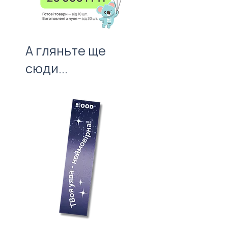
А гляньте ще
сюди...