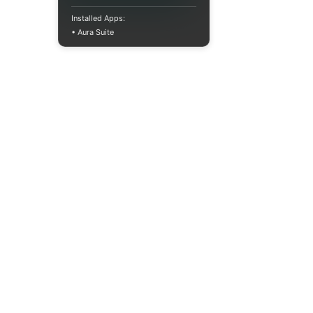
Installed Apps:
• Aura Suite
+380733250393
Пн-Пт 10:00-18:00
info@moodua.com
вул Євгена Коновальця, 36Д
м. Київ, Бізнес-центр WAVE
КАТАЛОГ