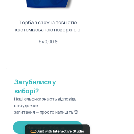
Торба з саржі із повністю
Тканинний мішечок з
кастомізованою поверхнею
Ціна
540,00 ₴
Загубилися у
виборі?
Наші ельфики знають відповідь
на будь-яке
запитання — просто напишіть 🧝
Написати в Telegram
Built with
Interactive Studio