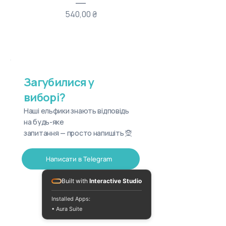
Ціна
540,00 ₴
Загубилися у
виборі?
Наші ельфики знають відповідь
на будь-яке
запитання — просто напишіть 🧝
Написати в Telegram
Built with
Interactive Studio
Installed Apps:
• Aura Suite