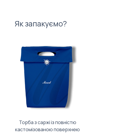
Як запакуємо?
Торба з саржі із повністю
Тканинний мішечок з
кастомізованою поверхнею