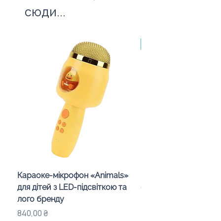
сюди...
Made in Poland, від 10
Караоке-мікрофон «Animals»
Бездротова колонка-
для дітей з LED-підсвіткою та
«Mushroom» з логоти
лого бренду
Ціна
575,00 ₴
Ціна
840,00 ₴