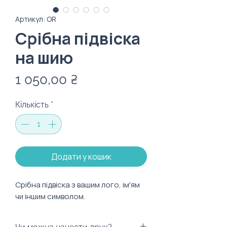
Артикул: OR
Срібна підвіска
на шию
Ціна
1 050,00 ₴
Кількість
*
Додати у кошик
Cрібна підвіска з вашим лого, ім'ям
чи іншим символом.