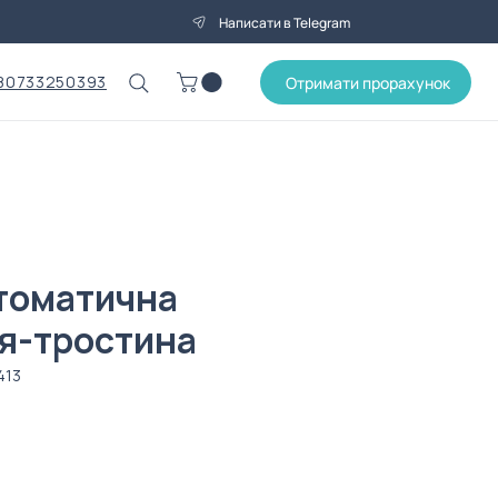
Написати в Telegram
80733250393
Отримати прорахунок
томатична
я-тростина
413
іна