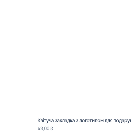
Квітуча закладка з логотипом для подарунк
Ціна
48,00 ₴