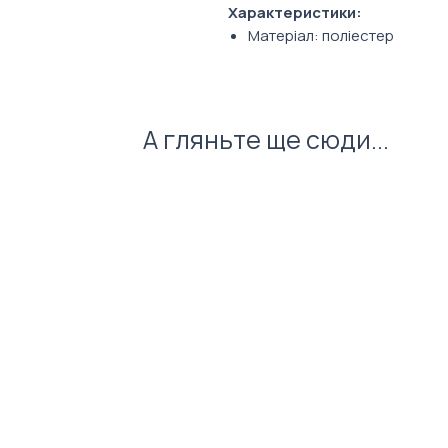
Характеристики:
Матеріал: поліестер
Розмір: 104х89 см
Діаметр: 104 см
А гляньте ще сюди...