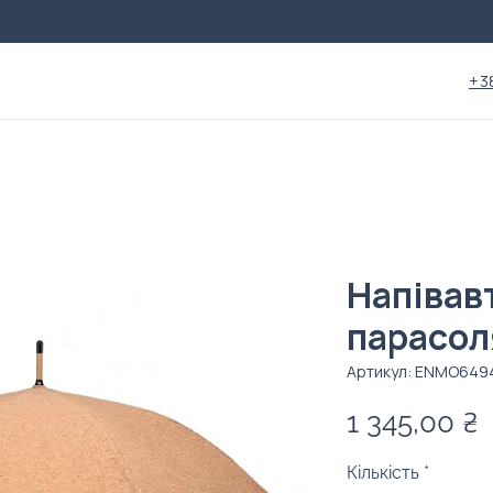
+3
Напівав
парасол
Артикул: ENMO649
Ц
1 345,00 ₴
Кількість
*