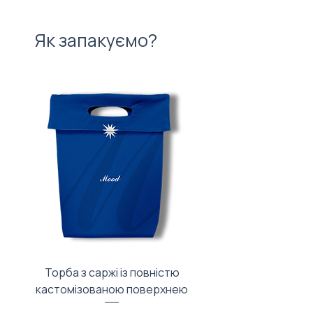
Як запакуємо?
Торба з саржі із повністю
Тканинний мішечок з
кастомізованою поверхнею