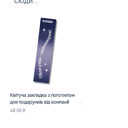
сюди...
Квітуча закладка з логотипом
Караоке-мікрофон «
для подарунків від компанії
для дітей з LED-підсв
лого бренду
Ціна
48,00 ₴
Ціна
840,00 ₴