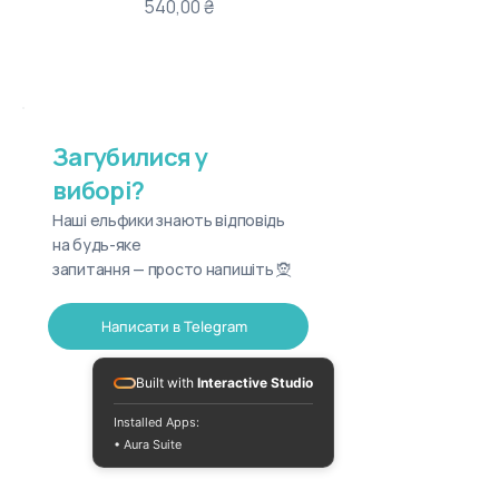
Ціна
540,00 ₴
Загубилися у
виборі?
Наші ельфики знають відповідь
на будь-яке
запитання — просто напишіть 🧝
Написати в Telegram
Built with
Interactive Studio
Installed Apps:
• Aura Suite