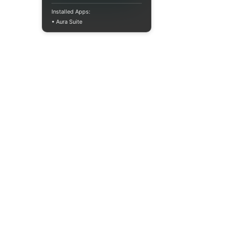
Installed Apps:
• Aura Suite
Пн-Пт 10:00-18:00
info@moodua.com
вул Євгена Коновальця, 36Д
м. Київ, Бізнес-центр WAVE