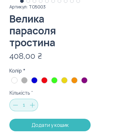
Артикул: ТО5003
Велика
парасоля
тростина
Ціна
408,00 ₴
Колір
*
Кількість
*
Додати у кошик