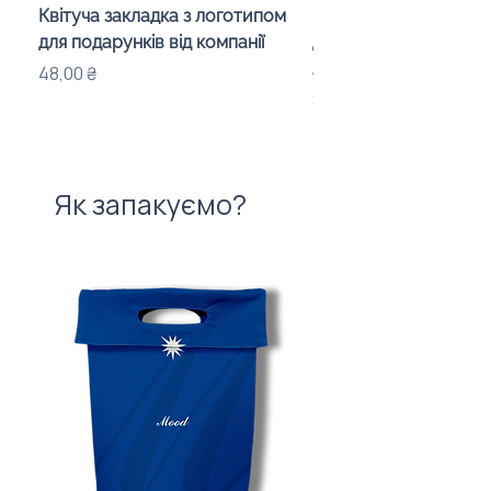
Квітуча закладка з логотипом
Караоке-мікрофон «
для подарунків від компанії
для дітей з LED-підсв
лого бренду
Ціна
48,00 ₴
Ціна
840,00 ₴
Як запакуємо?