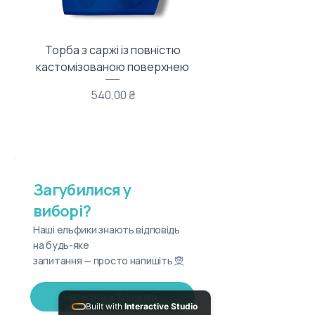
Торба з саржі із повністю
Тканинний мішечок з
кастомізованою поверхнею
Ціна
540,00 ₴
Загубилися у
виборі?
Наші ельфики знають відповідь
на будь-яке
запитання — просто напишіть 🧝
Написати в Telegram
Built with
Interactive Studio