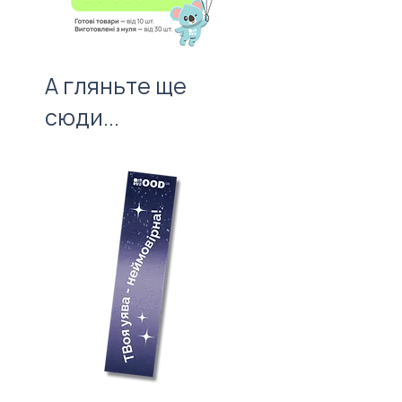
А гляньте ще
сюди...