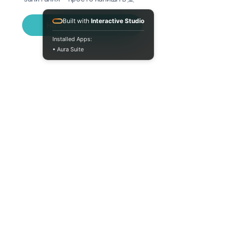
Built with
Interactive Studio
Написати в Telegram
Installed Apps:
• Aura Suite
(073) 325-03-93
Пн-Пт 10:00-18:00
info@moodua.com
вул Євгена Коновальця, 36Д
м. Київ, Бізнес-центр WAVE