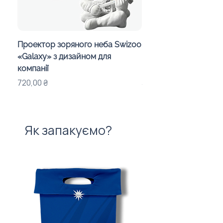
Проектор зоряного неба Swizoo
Магнітна мапа Україн
«Galaxy» з дизайном для
пазлами областей і
компанії
корпоративним диз
Ціна
Ціна
720,00 ₴
315,00 ₴
Як запакуємо?