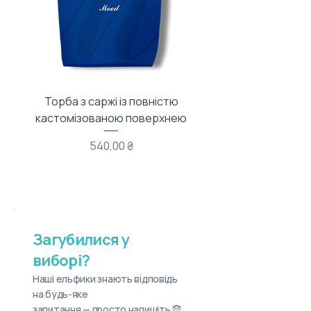
Торба з саржі із повністю
Тканинний мішечок з
кастомізованою поверхнею
Ціна
540,00 ₴
Загубилися у
виборі?
Наші ельфики знають відповідь
на будь-яке
запитання — просто напишіть 🧝