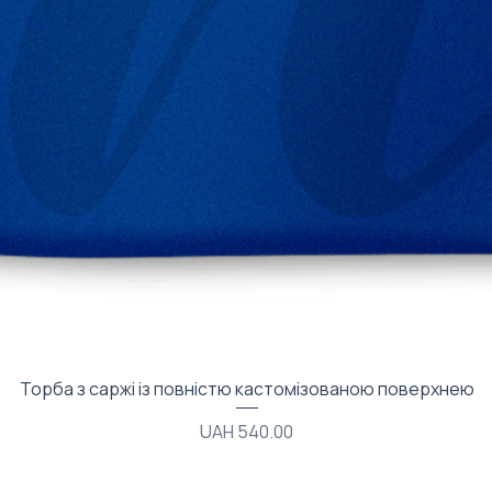
Quick View
Торба з саржі із повністю кастомізованою поверхнею
Price
UAH 540.00