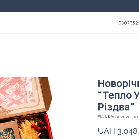
+3807332
Новоріч
"Тепло 
Різдва"
SKU: KAuarizdvo-pr
UAH 3,048