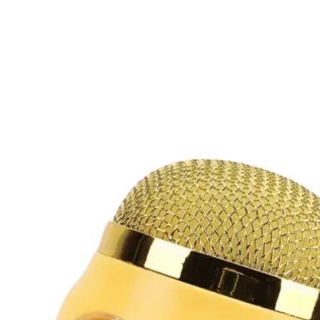
нанесення.
Мінімальний тира
Ціна товару вказ
 іграшок
врахування варто
 вид набору може відрізнятись від
льори та принти усіх наборів
 компанії.