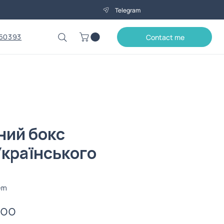
Telegram
50393
Contact me
ний бокс
Українського
em
Price
.00