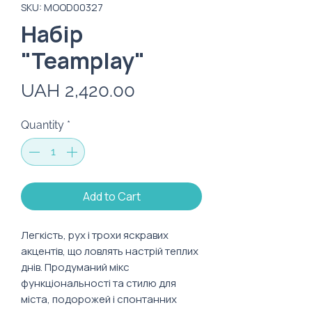
SKU: MOOD00327
Набір
"Teamplay"
Price
UAH 2,420.00
Quantity
*
Add to Cart
Легкість, рух і трохи яскравих
акцентів, що ловлять настрій теплих
днів. Продуманий мікс
функціональності та стилю для
міста, подорожей і спонтанних