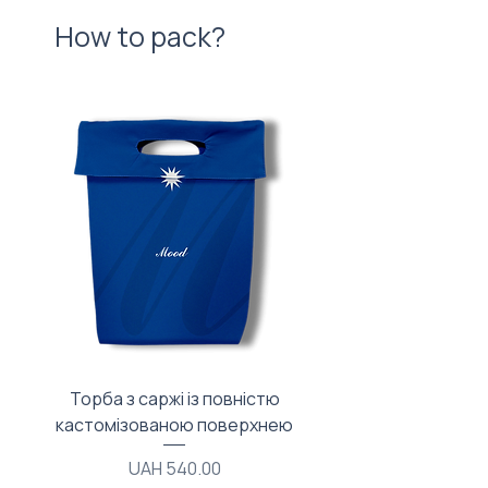
How to pack?
Торба з саржі із повністю
Тканинний мішечок з
кастомізованою поверхнею
Price
UAH 540.00