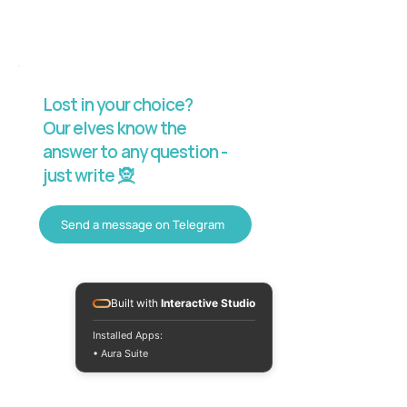
Lost in your choice?
Our elves know the
answer to any question -
just write 🧝
Send a message on Telegram
Built with
Interactive Studio
Installed Apps:
• Aura Suite