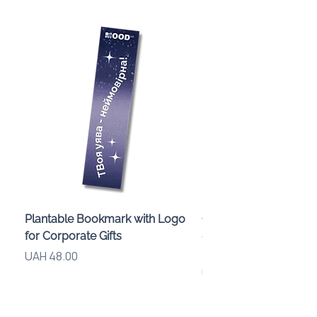
Plantable Bookmark with Logo
Children’s Karaoke M
for Corporate Gifts
«Animals» with LED Li
Brand Logo
Price
UAH 48.00
Price
UAH 840.00