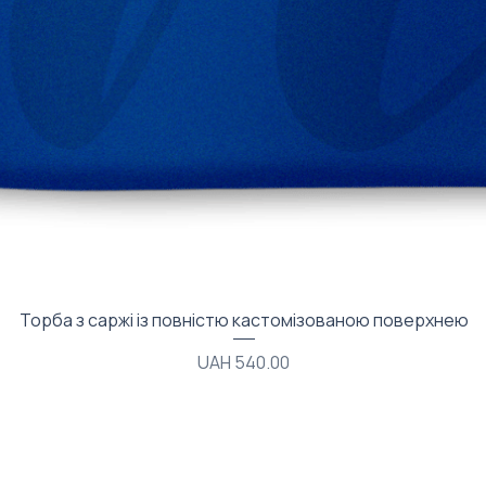
Quick View
Торба з саржі із повністю кастомізованою поверхнею
Price
UAH 540.00