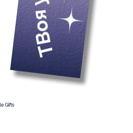
Quick View
e Gifts