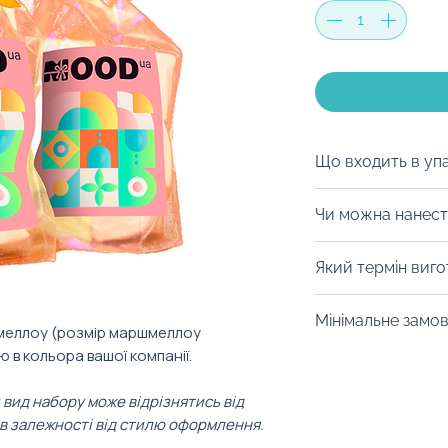
Що входить в уп
Пакувальне напо
Чи можна нанест
додати листівку
Авжеж! Можна н
Який термін виг
на пакування. Т
допоможуть розр
Від 14 днів. Уточ
Мінімальне замо
фірмовий стиль к
конкретний товар
меллоу (розмір маршмеллоу
ю в кольора вашої компанії.
Від 25 штук.
 вид набору може відрізнятись від
в залежності від стилю оформлення.