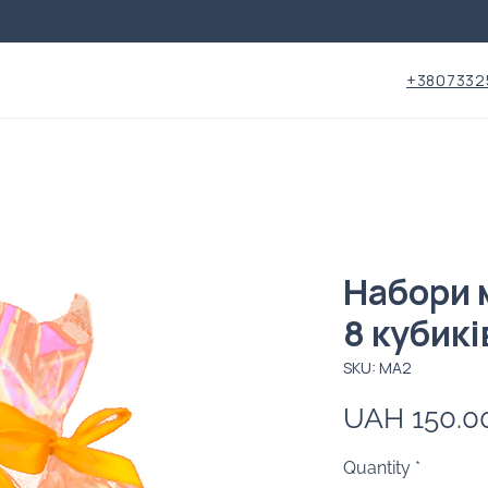
+3807332
Набори 
8 кубикі
SKU: МА2
UAH 150.0
Quantity
*