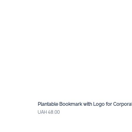
Plantable Bookmark with Logo for Corporat
Price
UAH 48.00