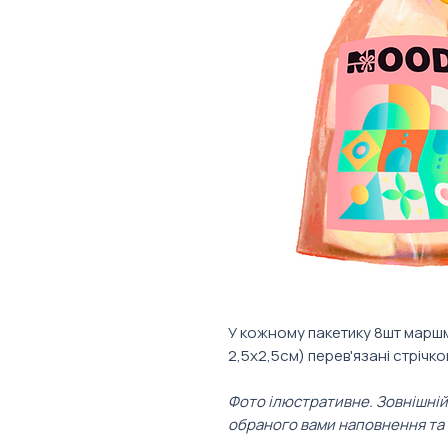
У кожному пакетику 8шт марш
2,5х2,5см) перев'язані стрічко
Фото ілюстративне. Зовнішній
обраного вами наповнення та 