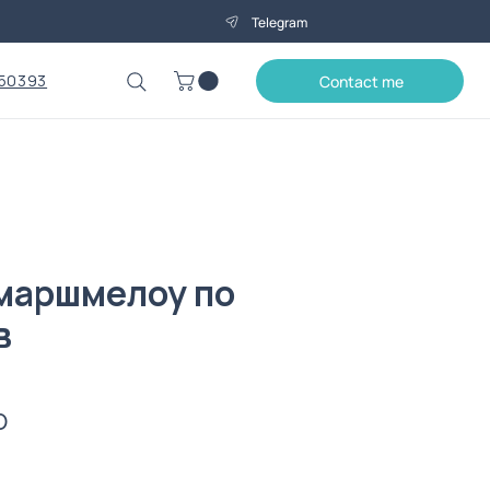
Telegram
50393
Contact me
маршмелоу по
в
Price
0