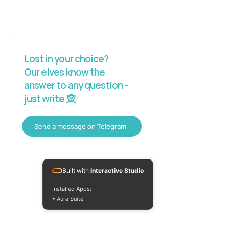
Lost in your choice?
Our elves know the
answer to any question -
just write 🧝
Send a message on Telegram
Built with
Interactive Studio
Installed Apps:
• Aura Suite