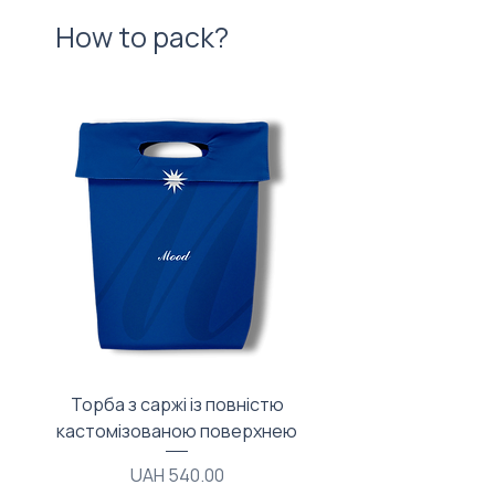
How to pack?
Торба з саржі із повністю
Тканинний мішечок з
кастомізованою поверхнею
Price
UAH 540.00