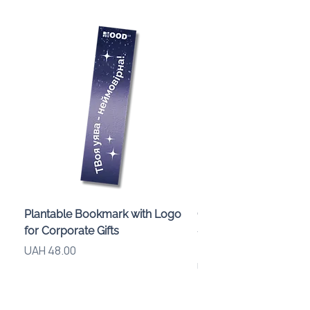
Plantable Bookmark with Logo
Children’s Karaoke M
for Corporate Gifts
«Animals» with LED Li
Brand Logo
Price
UAH 48.00
Price
UAH 840.00