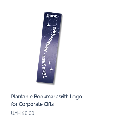
Plantable Bookmark with Logo
Children’s Karaoke M
for Corporate Gifts
«Animals» with LED Li
Brand Logo
Price
UAH 48.00
Price
UAH 840.00