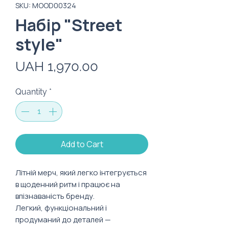
SKU: MOOD00324
Набір "Street
style"
Price
UAH 1,970.00
Quantity
*
Add to Cart
Літній мерч, який легко інтегрується
в щоденний ритм і працює на
впізнаваність бренду.
Легкий, функціональний і
продуманий до деталей —