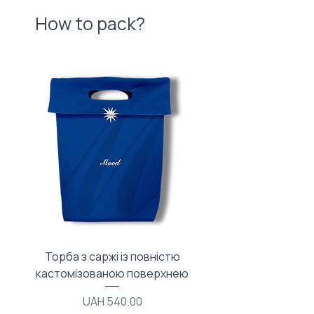
How to pack?
Торба з саржі із повністю
Тканинний мішечок з
кастомізованою поверхнею
Price
UAH 540.00