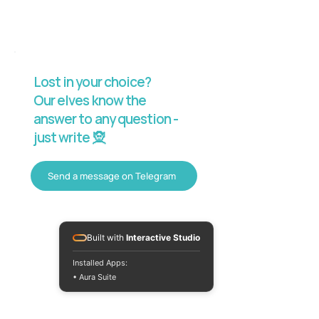
Lost in your choice?
Our elves know the
answer to any question -
just write 🧝
Send a message on Telegram
Built with
Interactive Studio
Installed Apps:
• Aura Suite