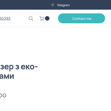
Telegram
50393
Contact me
зер з еко-
ами
Price
00