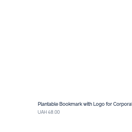
Plantable Bookmark with Logo for Corporat
Price
UAH 48.00