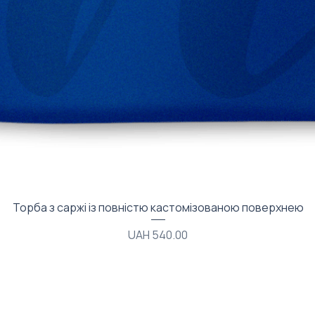
Quick View
Торба з саржі із повністю кастомізованою поверхнею
Price
UAH 540.00