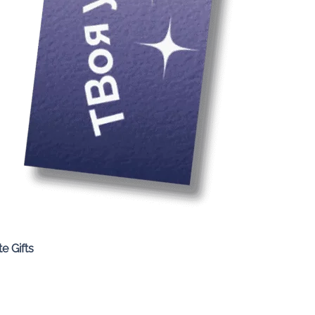
Quick View
e Gifts