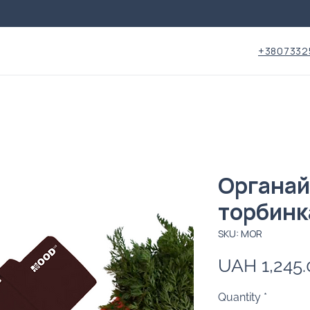
+3807332
Органай
торбинк
SKU: MOR
UAH 1,245.
Quantity
*