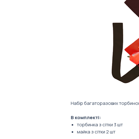
Набір багаторазових торбинок
В комплекті:
торбинка з сітки 3 шт
майка з сітки 2 шт