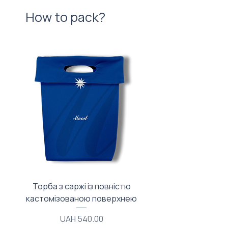
How to pack?
Торба з саржі із повністю
Тканинний мішечок з
кастомізованою поверхнею
Price
UAH 540.00