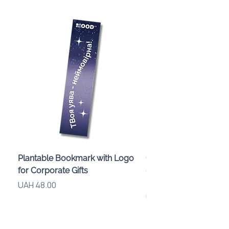
Plantable Bookmark with Logo
Children’s Karaoke M
for Corporate Gifts
«Animals» with LED Li
Brand Logo
Price
UAH 48.00
Price
UAH 840.00