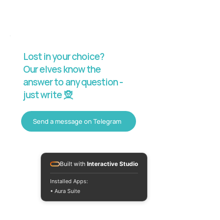
Lost in your choice?
Our elves know the
answer to any question -
just write 🧝
Send a message on Telegram
Built with
Interactive Studio
Installed Apps:
• Aura Suite