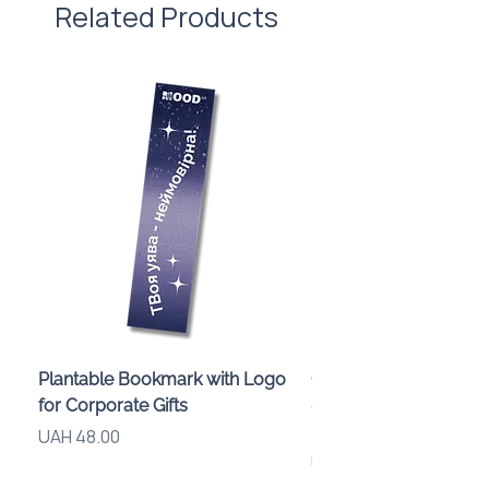
Related Products
Plantable Bookmark with Logo
Children’s Karaoke M
for Corporate Gifts
«Animals» with LED Li
Brand Logo
Price
UAH 48.00
Price
UAH 840.00