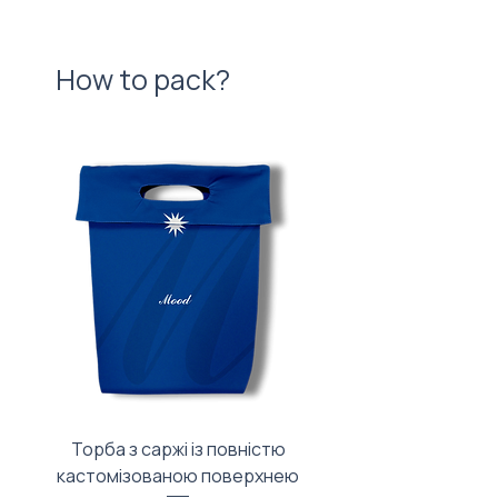
How to pack?
Торба з саржі із повністю
Тканинний мішечок з
кастомізованою поверхнею