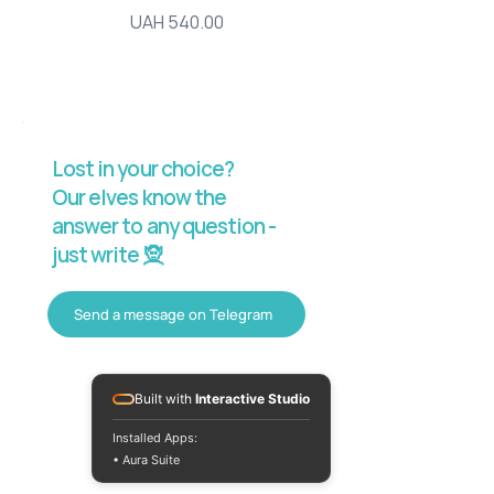
Price
UAH 540.00
Lost in your choice?
Our elves know the
answer to any question -
just write 🧝
Send a message on Telegram
Built with
Interactive Studio
Installed Apps:
• Aura Suite