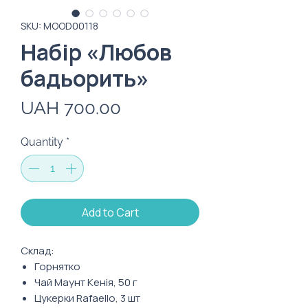
SKU: MOOD00118
Набір «Любов
бадьорить»
Price
UAH 700.00
Quantity
*
Add to Cart
Склад:
Горнятко
Чай Маунт Кенія, 50 г
Цукерки Rafaello, 3 шт