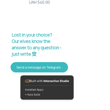
Price
UAH 540.00
Lost in your choice?
Our elves know the
answer to any question -
just write 🧝
Send a message on Telegram
Built with
Interactive Studio
Installed Apps:
• Aura Suite