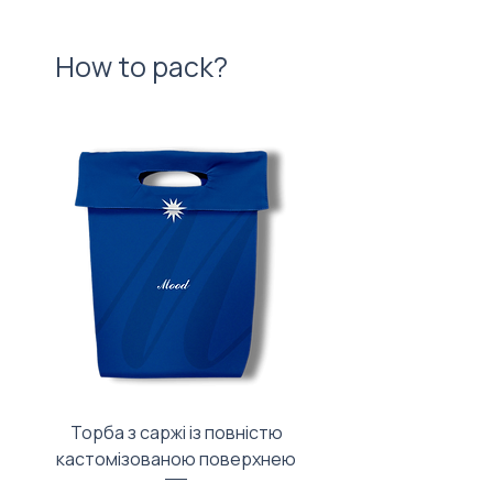
How to pack?
Торба з саржі із повністю
Тканинний мішечок з
кастомізованою поверхнею