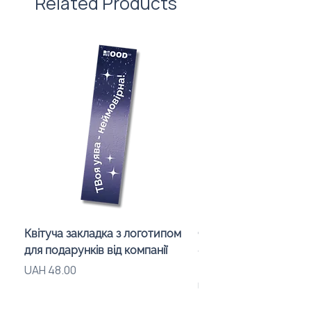
Related Products
Квітуча закладка з логотипом
Children’s Karaoke M
для подарунків від компанії
«Animals» with LED Li
Brand Logo
Price
UAH 48.00
Price
UAH 840.00