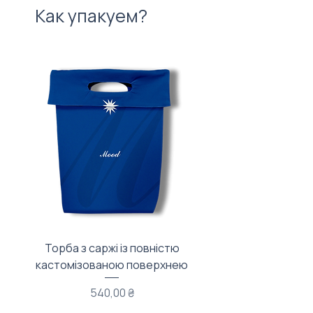
Как упакуем?
Торба з саржі із повністю
Тканинний мішечок з
кастомізованою поверхнею
Цена
540,00 ₴