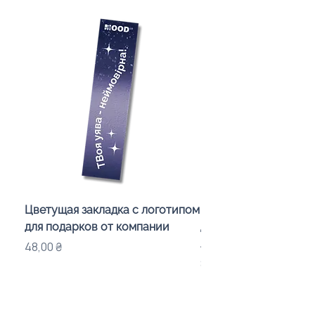
Цветущая закладка с логотипом
Караоке-мікрофон «
для подарков от компании
для дітей з LED-підсв
лого бренду
Цена
48,00 ₴
Цена
840,00 ₴