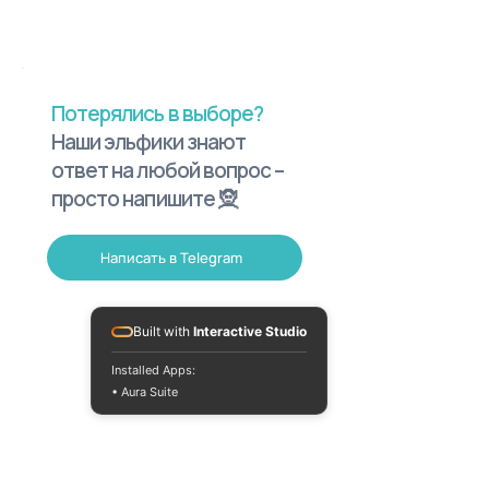
Потерялись в выборе?
Наши эльфики знают
ответ на любой вопрос –
просто напишите 🧝
Написать в Telegram
Built with
Interactive Studio
Installed Apps:
• Aura Suite