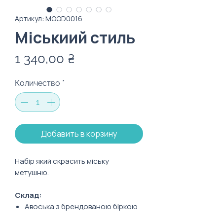
Артикул: MOOD0016
Міськиий стиль
Цена
1 340,00 ₴
Количество
*
Добавить в корзину
Набір який скрасить міську
метушню.
Склад:
Авоська з брендованою біркою
Чохол для окулярів з серветк ою з