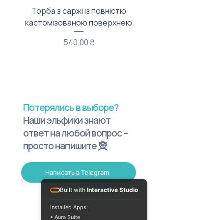
Торба з саржі із повністю
Тканинний мішечок з
кастомізованою поверхнею
Цена
540,00 ₴
Потерялись в выборе?
Наши эльфики знают
ответ на любой вопрос –
просто напишите 🧝
Написать в Telegram
Built with
Interactive Studio
Installed Apps:
• Aura Suite