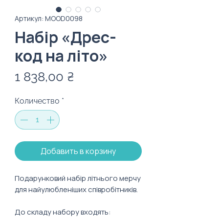
Артикул: MOOD0098
Набір «Дрес-
код на літо»
Цена
1 838,00 ₴
Количество
*
Добавить в корзину
Подарунковий набір літнього мерчу
для найулюбленіших співробітників.
До складу набору входять: