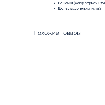
Вощанки (набір з трьох штук
Шопер водонепроникний
Органайзер з еко-торбинками
2 шт)
Фото ілюстративне. Зовнішній
Похожие товары
обраного вами наповнення та 