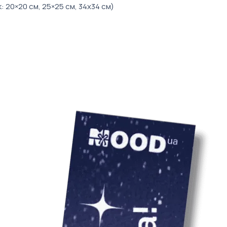
: 20×20 см, 25×25 см, 34х34 см)
 (торбинка з сітки 3 шт, майка з сітки
 вид набору може відрізнятись від
в залежності від стилю оформлення.