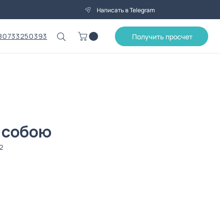
Написать в Telegram
80733250393
Получить просчет
з собою
2
Цена