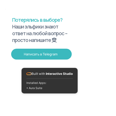
Потерялись в выборе?
Наши эльфики знают
ответ на любой вопрос –
просто напишите 🧝
Написать в Telegram
Built with
Interactive Studio
Installed Apps:
• Aura Suite