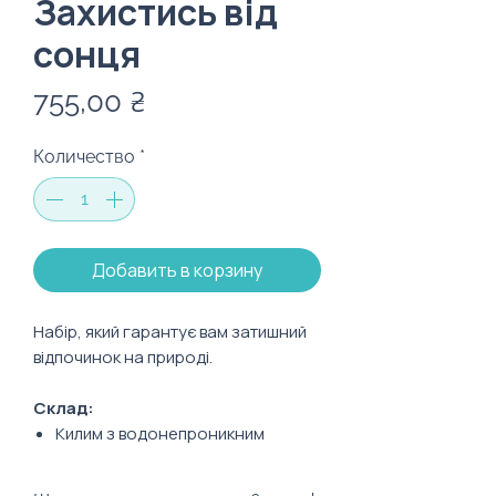
Захистись від
сонця
Цена
755,00 ₴
Количество
*
Добавить в корзину
Набір, який гарантує вам затишний
відпочинок на природі.
Склад:
Килим з водонепроникним
шаром: 120х138 см
Кепка