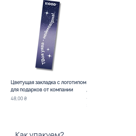
Цветущая закладка с логотипом
Караоке-мікрофон «
для подарков от компании
для дітей з LED-підсв
лого бренду
Цена
48,00 ₴
Цена
840,00 ₴
Как упакуем?