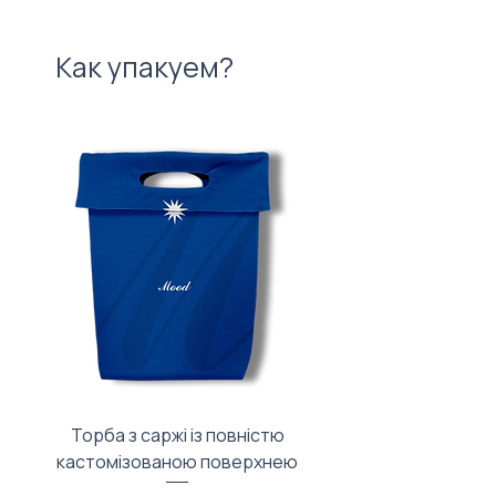
Как упакуем?
Торба з саржі із повністю
Тканинний мішечок з
кастомізованою поверхнею