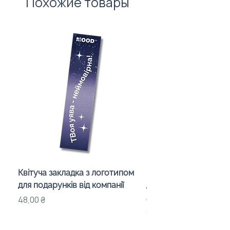
Похожие товары
Квітуча закладка з логотипом
Караоке-мікрофон «
для подарунків від компанії
для дітей з LED-підсв
лого бренду
Цена
48,00 ₴
Цена
840,00 ₴