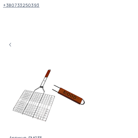
+380733250393
Артикул: SM035