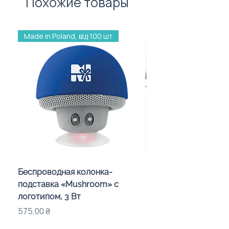
Похожие товары
Made in Poland, від 100 шт
Беспроводная колонка-
Проектор зоряного 
подставка «Mushroom» с
«Galaxy» з дизайном
логотипом, 3 Вт
компанії
Цена
Цена
575,00 ₴
720,00 ₴