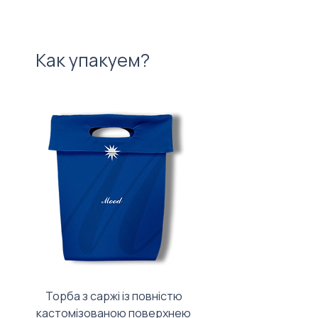
Как упакуем?
Торба з саржі із повністю
Тканинний мішечок з
кастомізованою поверхнею