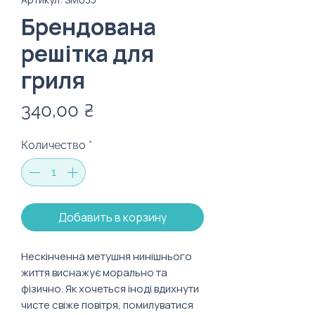
Брендована
решітка для
г риля
Цена
340,00 ₴
Количество
*
Добавить в корзину
Нескінченна метушня нинішнього
життя виснажує морально та
фізично. Як хочеться іноді вдихнути
чисте свіже повітря, помилуватися