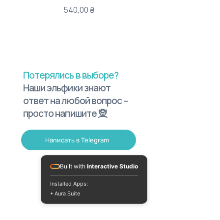
Цена
540,00 ₴
Потерялись в выборе?
Наши эльфики знают
ответ на любой вопрос –
просто напишите 🧝
Написать в Telegram
Built with
Interactive Studio
Installed Apps:
• Aura Suite