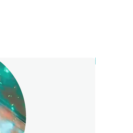
вий набір наша команда
ми Тіктоку та стрімами з
й тішити, сет точно знесе
уде подарований.
 і зі своєю айдентикою -
єму роді. Коротше кажучи,
ля програмістів.
від 30 штук