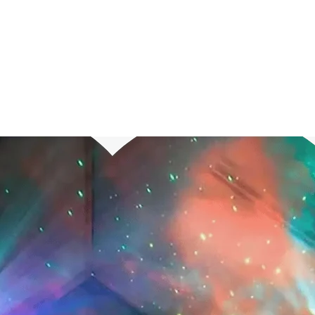
Кожен подарунко
опромінює тренда
Твіча. Заряджени
дах тому, кому б
Персоналізований
унікальний в сво
просто мастхев д