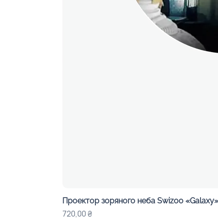
Проектор зоряного неба Swizoo «Galaxy» 
Цена
720,00 ₴