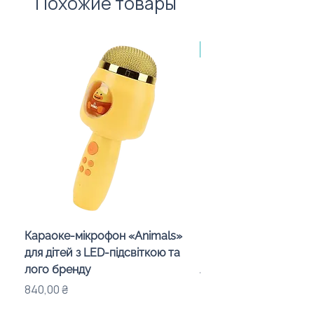
Похожие товары
вартості нанесення. 🙌
Made in Poland, від 10
Караоке-мікрофон «Animals»
Беспроводная колон
для дітей з LED-підсвіткою та
подставка «Mushroo
лого бренду
логотипом, 3 Вт
Цена
Цена
840,00 ₴
575,00 ₴