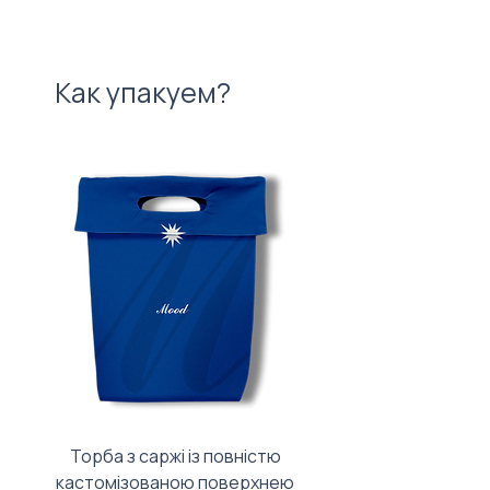
Как упакуем?
Торба з саржі із повністю
Тканинний мішечок з
кастомізованою поверхнею