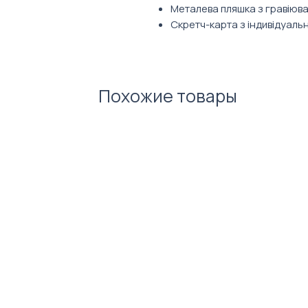
Металева пляшка з гравіюва
Скретч-карта з індивідуал
Похожие товары