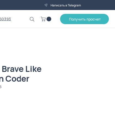
Написать в Telegram
50393
Получить просчет
 Brave Like
n Coder
6
ена