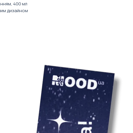
нням, 400 мл
ьним дизайном
Кожен подарунко
опромінює тренда
Твіча. Заряджени
дах тому, кому б
Персоналізований
унікальний в сво
просто мастхев д