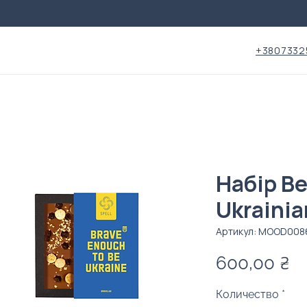
+3807332
Набір Be
Ukrainia
Артикул: MOOD008
Ц
600,00 ₴
Количество
*