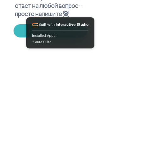
ответ на любой вопрос –
просто напишите 🧝
Built with
Interactive Studio
Написать в Telegram
Installed Apps:
• Aura Suite
(073) 325-03-93
Пн-Пт 10:00-18:00
info@moodua.com