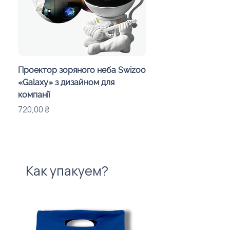
Проектор зоряного неба Swizoo
Магнитная карта Укр
«Galaxy» з дизайном для
пазлами областей и
компанії
корпоративным диз
Цена
Цена
720,00 ₴
315,00 ₴
Как упакуем?