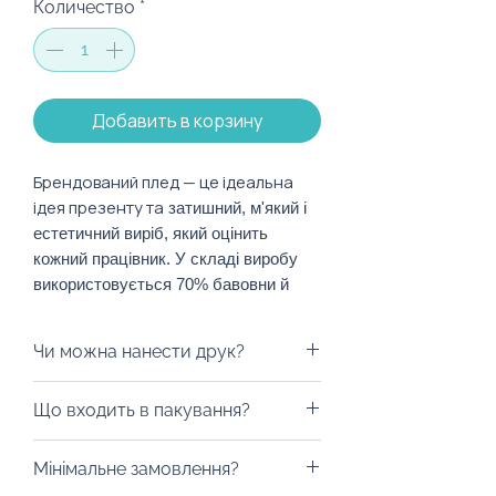
Количество
*
Добавить в корзину
Брендований плед — це ідеальна
ідея презенту та
затишний, м'який і
естетичний виріб, який оцінить
кожний працівник. У складі виробу
використовується 70% бавовни й
30% поліестеру, внаслідок чого виріб
відрізняється не тільки м'якістю і
Чи можна нанести друк?
ніжністю, а й довговічністю. Такий
плед зберігає свою естетичність
Авжеж! Логотип компанії можна
Що входить в пакування?
протягом багатьох років.
розмістити декількома
способами: вишивка чи шеврон з
Пропонуємо запакувати плед в
Характеристики:
Мінімальне замовлення?
тисненням. Для обговорення
коробку чи крафтовий пакет.
Візерунок: однотонний.