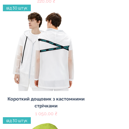
Цена
220,00 ₴
від 30 штук
Короткий дощовик з кастомними
стрічками
Цена
1 050,00 ₴
від 30 штук