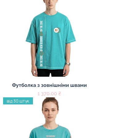
Футболка з зовнішніми швами
Цена
1 370,00 ₴
від 30 штук