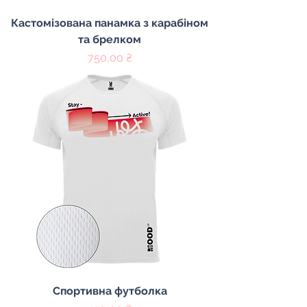
Кастомізована панамка з карабіном
та брелком
Цена
750,00 ₴
Спортивна футболка