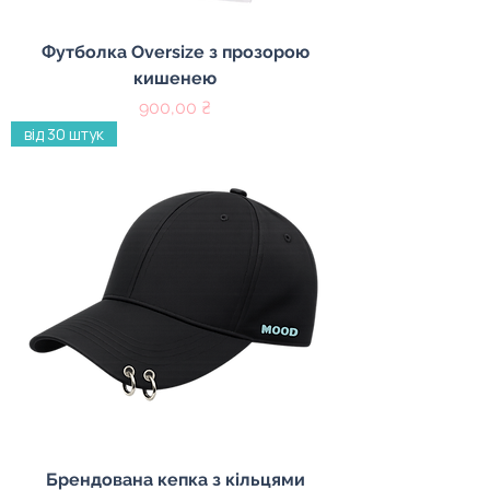
Футболка Oversize з прозорою
кишенею
Цена
900,00 ₴
від 30 штук
Брендована кепка з кільцями