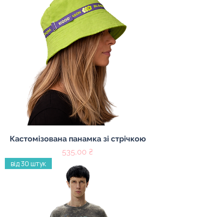
Кастомізована панамка зі стрічкою
Цена
535,00 ₴
від 30 штук