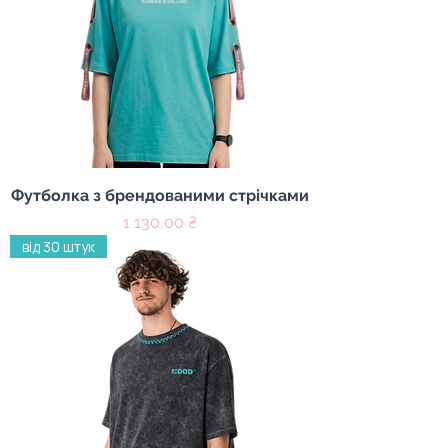
Футболка з брендованими стрічками
Цена
1 130,00 ₴
від 30 штук