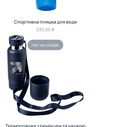
Спортивна пляшка для води
Цена
535,00 ₴
Нет на складе
Термопляшка з ремінцем та чашкою