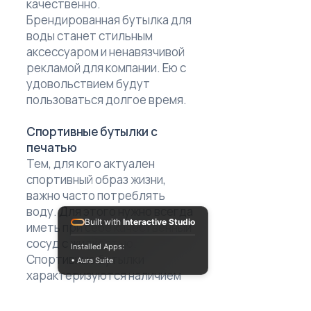
качественно.
Брендированная бутылка для
воды станет стильным
аксессуаром и ненавязчивой
рекламой для компании. Ею с
удовольствием будут
пользоваться долгое время.
Спортивные бутылки с
печатью
Тем, для кого актуален
спортивный образ жизни,
важно часто потреблять
воду. Для этого нужно всегда
Built with
Interactive Studio
иметь при себе качественный
сосуд с жидкостью.
Installed Apps:
Спортивные бутылки
• Aura Suite
характеризуются наличием
специального горлышка,
большим объемом. Это