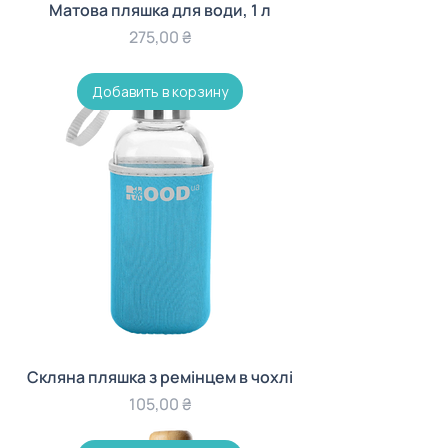
Матова пляшка для води, 1 л
Цена
275,00 ₴
Добавить в корзину
Скляна пляшка з ремінцем в чохлі
Цена
105,00 ₴