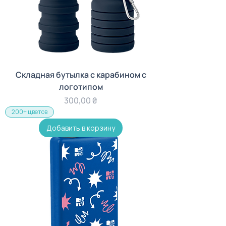
Складная бутылка с карабином с
логотипом
Цена
300,00 ₴
200+ цветов
Добавить в корзину