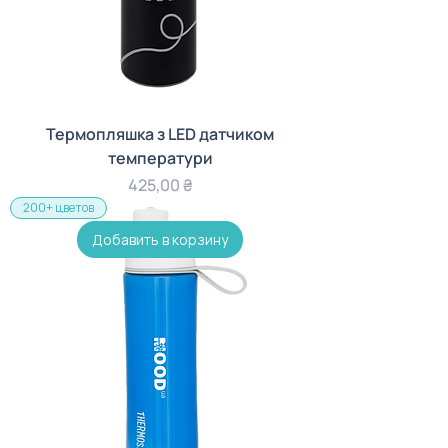
Термопляшка з LED датчиком
температури
Цена
425,00 ₴
200+ цветов
Добавить в корзину