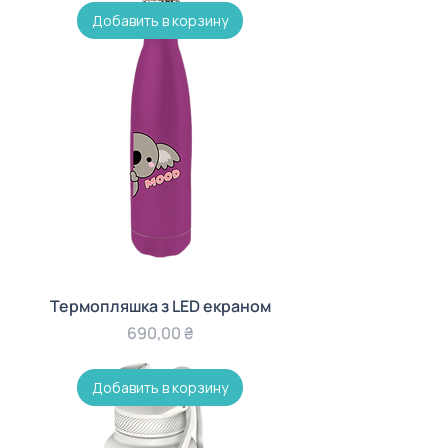
Добавить в корзину
Термопляшка з LED екраном
Цена
690,00 ₴
Добавить в корзину