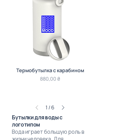
Термобутылка с карабином
Цена
880,00 ₴
1
/
6
Бутылки для воды с
логотипом
Вода играет большую роль в
жизни человека. Для