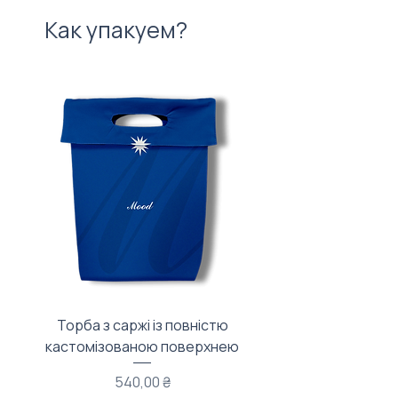
Как упакуем?
Торба з саржі із повністю
Тканинний мішечок з
кастомізованою поверхнею
Цена
540,00 ₴