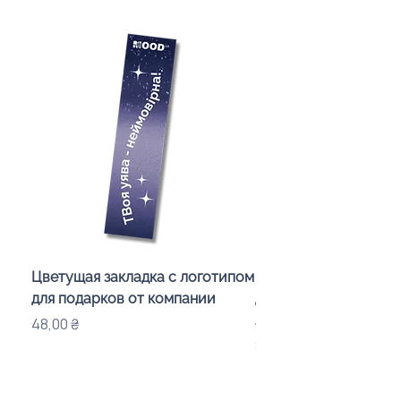
Цветущая закладка с логотипом
Караоке-мікрофон «
для подарков от компании
для дітей з LED-підсв
лого бренду
Цена
48,00 ₴
Цена
840,00 ₴