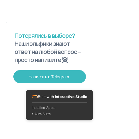
Потерялись в выборе?
Наши эльфики знают
ответ на любой вопрос –
просто напишите 🧝
Написать в Telegram
Built with
Interactive Studio
Installed Apps:
• Aura Suite