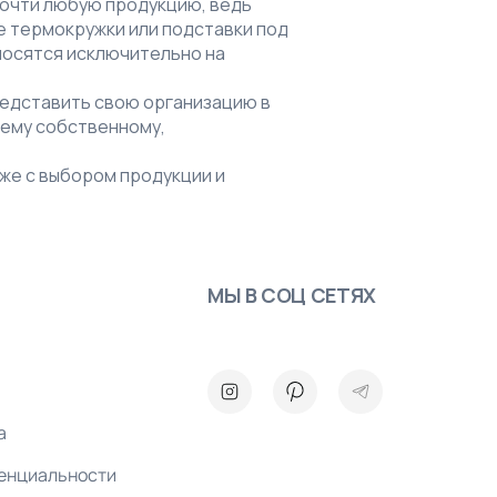
почти любую продукцию, ведь
е термокружки или подставки под
носятся исключительно на
редставить свою организацию в
оему собственному,
же с выбором продукции и
МЫ В СОЦ СЕТЯХ
а
енциальности