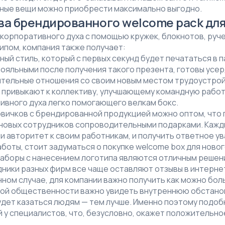
чные вещи можно приобрести максимально выгодно.
а брендированного welcome pack для
орпоративного духа с помощью кружек, блокнотов, ручек
ипом, компания также получает:
ый стиль, который с первых секунд будет печататься в 
ояльными после получения такого презента, готовы усе
тельные отношения со своим новым местом трудоустрой
 привыкают к коллективу, улучшающему командную работ
ивного духа легко помогающего велкам бокс.
овичков с брендированной продукцией можно оптом, что
 новых сотрудников сопроводительными подарками. Каж
и авторитет к своим работникам, и получить ответное у
боты, стоит задуматься о покупке welcome box для новог
аборы с нанесением логотипа являются отличным решени
ники разных фирм все чаще оставляют отзывы в интерне
нном случае, для компании важно получить как можно бо
кой общественности важно увидеть внутреннюю обстанов
удет казаться людям — тем лучше. Именно поэтому подо
 у специалистов, что, безусловно, окажет положительн