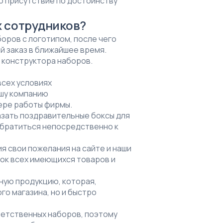
го присутствие по достоинству
х сотрудников?
оров с логотипом, после чего
й заказ в ближайшее время.
 конструктора наборов.
всех условиях
ашу компанию
ере работы фирмы.
зать поздравительные боксы для
 обратиться непосредственно к
ия свои пожелания на сайте и наши
сок всех имеющихся товаров и
ную продукцию, которая,
го магазина, но и быстро
ветственных наборов, поэтому