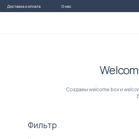
Доставка и оплата
О нас
Welcome
Создаем welcome box и welcom
Фильтр