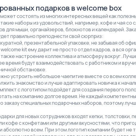
рованных подарков в welcome box
может состоять из многих интересных вещей как полезных
такие наборы из удовольствий, например, кофе и чая со 
ов для мыши, органайзеров, блокнотов и календарей. Зак
удет правильно преподнести свой сюрприз:
куратной, презентабельной упаковке, не забывая об оф
welcome kit ему дарит не просто отдел кадров, а вся орг
 также настроение коллектива и атмосферу вокруг. Лучш
е время будут взаимодействовать с работником и вручи
ничной обстановке.
ожно устроить небольшое чаепитие вместе со всем колл
лжить знакомство и лучше адаптировать новичка к началь
мплект с логотипом подойдет для создания первого пол
тать на компанию долгое время. Не каждый компетентный
о заказу специальных подарочных наборов, поэтому лучш
дарки для новых сотрудников входят кепки, толстовки, п
или кофе с конфетами или другими вкусностями, что пригод
 абсолютно всем. При этом логотип компании будет не т