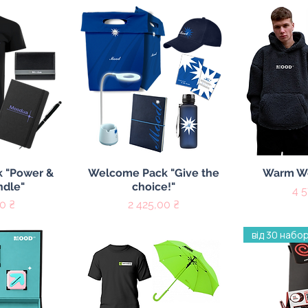
осмотр
Быстрый просмотр
Быстры
 "Power &
Welcome Pack "Give the
Warm W
ndle"
choice!"
Це
4 
Цена
0 ₴
2 425,00 ₴
від 30 набор