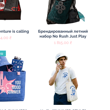
й просмотр
Быстрый просмотр
nture is calling
Брендированный летний
набор No Rush Just Play
ена
14,00 ₴
Цена
1 815,00 ₴
ів