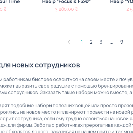
осмотр
Быстрый просмотр
Быстры
Your Time
Набір "Focus & Flow"
Набір “Y
Цена
Це
0 ₴
3 280,00 ₴
2 
1
2
3
...
9
для новых сотрудников
м работникам быстрее освоиться на своем месте и почув
 может выразить свое радушие с помощью брендированно
вых сотрудников. Заказать такие наборы можно вместе, а
рят подобные наборы полезных вещей или просто презен
роились на новое место и планируют провести на новой 
одрит сотрудника, если ему трудно освоиться на новой р
дж для фирмы. Забота о работниках прерогатива каждой 
е обходятся дорого: заказывая на нашем сайте и так мо