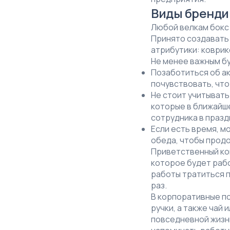
Виды бренди
Любой велкам бокс 
Принято создавать 
атрибутики: коврик
Не менее важным б
Позаботиться об ак
почувствовать, что 
Не стоит учитывать
которые в ближайше
сотрудника в празд
Если есть время, м
обеда, чтобы продо
Приветственный ко
которое будет рабо
работы тратиться п
раз.
В корпоративные по
ручки, а также чай 
повседневной жизни