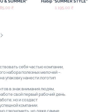
й просмотр
Быстрый просмотр
OU & SUMMER"
Набір "SUMMER STYLE"
на
Цена
585,00 ₴
1 195,00 ₴
ствовать себя частью компании,
го набора полезных мелочей –
 на упаковку нанести логотип
тов в знак внимания людям,
работе свой первый рабочий день.
аботе, но и создаст
успешной компании.
жно сэкономить, но даже самые