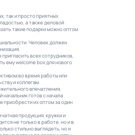
, так и просто приятных.
сладостью, а также деловой
азать такие подарки можно оптом.
ициальности. Человек должен
анизация.
е пригласить всех сотрудников,
ть ему welcome box для нового
ективом во время работы или
ству и коллегам.
ожительного впечатления,
 начальник готов с начала
е приобрести их оптом за один
ечатная продукция, кружки и
ится не только в работе, но и в
олько стильно выглядеть, но и