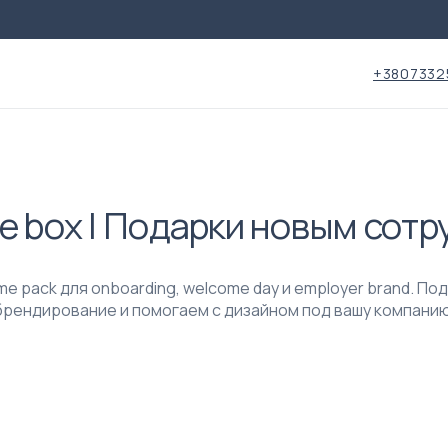
+3807332
 box | Подарки новым сот
e pack для onboarding, welcome day и employer brand. По
брендирование и помогаем с дизайном под вашу компанию