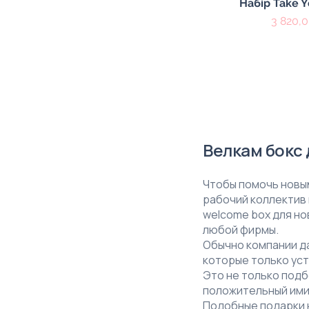
Быстрый пр
Набір Take 
Цена
3 820,0
Велкам бокс 
Чтобы помочь новы
рабочий коллектив
welcome box для но
любой фирмы.
Обычно компании да
которые только уст
Это не только подб
положительный ими
Подобные подарки н