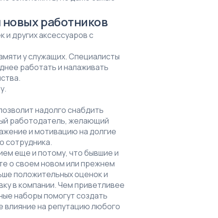
 новых работников
 и других аксессуаров с
памяти у служащих. Специалисты
рднее работать и налаживать
ства.
у.
 позволит надолго снабдить
дый работодатель, желающий
важение и мотивацию на долгие
о сотрудника.
ем еще и потому, что бывшие и
те о своем новом или прежнем
льше положительных оценок и
ку в компании. Чем приветливее
бные наборы помогут создать
ое влияние на репутацию любого