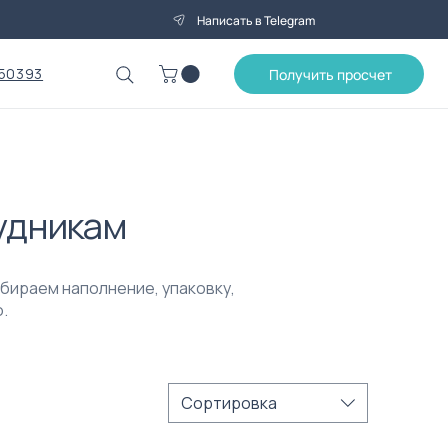
Написать в Telegram
50393
Получить просчет
рудникам
дбираем наполнение, упаковку,
.
Сортировка