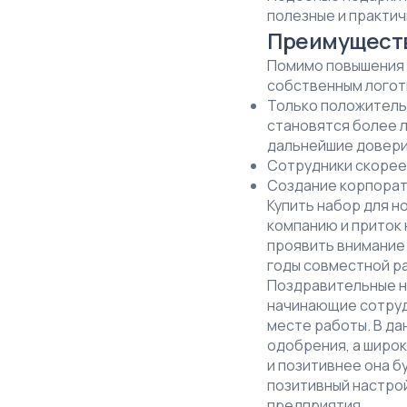
полезные и практи
Преимуществ
Помимо повышения к
собственным логот
Только положительн
становятся более л
дальнейшие довери
Сотрудники скорее
Создание корпорат
Купить набор для н
компанию и приток
проявить внимание 
годы совместной ра
Поздравительные н
начинающие сотруд
месте работы. В да
одобрения, а широ
и позитивнее она б
позитивный настрой
предприятия.