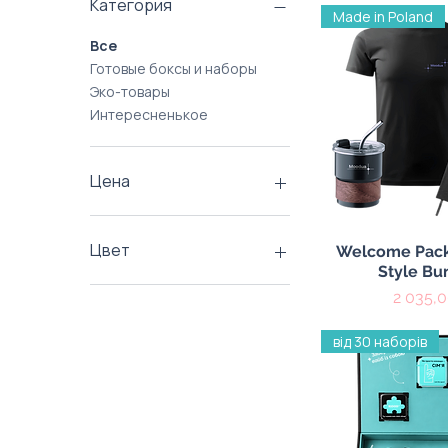
Категория
Made in Poland
Все
Готовые боксы и наборы
Эко-товары
Интересненькое
Цена
37 ₴
7 450 ₴
Цвет
Быстрый пр
Welcome Pack
Style Bu
Цена
2 035,0
від 30 наборів