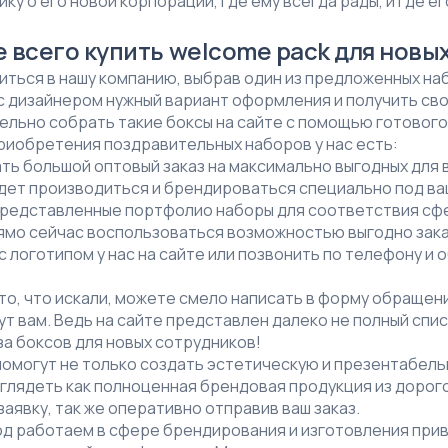
ку о его новой корпорации, где ему всегда рады, и где е
 всего купить welcome pack для новы
ться в нашу компанию, выбрав один из предложенных наб
 дизайнером нужный вариант оформления и получить сво
ельно собрать такие боксы на сайте с помощью готового
иобретения поздравительных наборов у нас есть:
ь большой оптовый заказ на максимально выгодных для 
дет производиться и брендироваться специально под в
редставленные портфолио наборы для соответствия сф
ямо сейчас воспользоваться возможностью выгодно зака
с логотипом у нас на сайте или позвонить по телефону и
 то, что искали, можете смело написать в форму обращен
т вам. Ведь на сайте представлен далеко не полный спи
за боксов для новых сотрудников!
помогут не только создать эстетическую и презентабель
глядеть как полноценная брендовая продукция из дорого
аявку, так же оперативно отправив ваш заказ.
од работаем в сфере брендирования и изготовления при