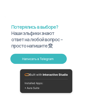
Потерялись в выборе?
Наши эльфики знают
ответ на любой вопрос –
просто напишите 🧝
Написать в Telegram
Built with
Interactive Studio
Installed Apps:
• Aura Suite