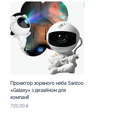
від 30 штук
Проектор зоряного неба Swizoo
Магнитная карта Укр
«Galaxy» з дизайном для
пазлами областей и
компанії
корпоративным диз
Цена
Цена
720,00 ₴
315,00 ₴