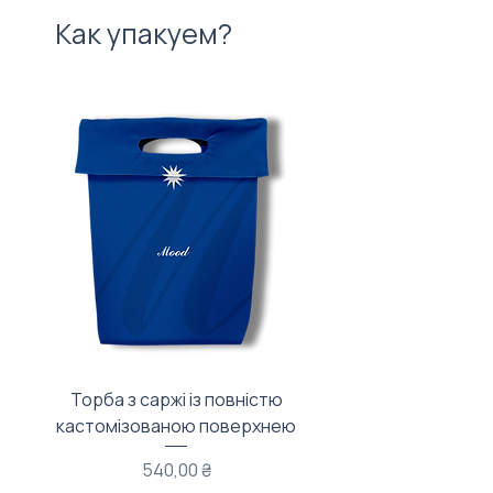
Как упакуем?
Торба з саржі із повністю
Тканинний мішечок з
кастомізованою поверхнею
Цена
540,00 ₴