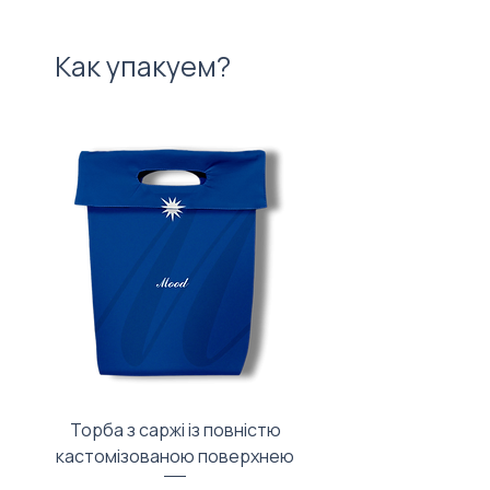
Как упакуем?
Торба з саржі із повністю
Тканинний мішечок з
кастомізованою поверхнею