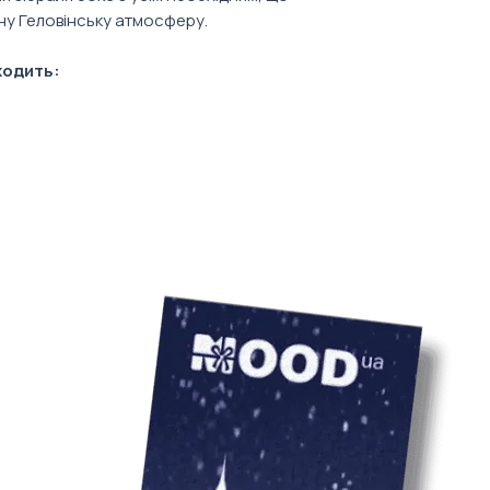
у Геловінську атмосферу.
ходить:
ти або зі щільного картону чорного
ся в залежності від брендингу, типу