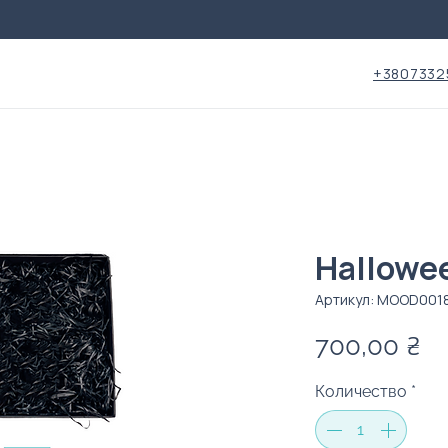
+3807332
Hallowee
Артикул: MOOD001
Ц
700,00 ₴
Количество
*