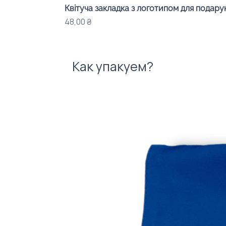
Квітуча закладка з логотипом для подарунк
Цена
48,00 ₴
Как упакуем?