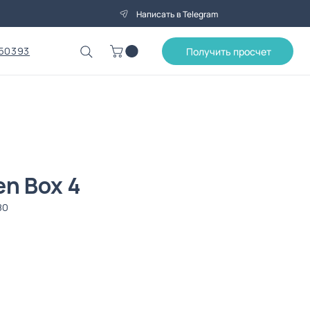
Написать в Telegram
50393
Получить просчет
n Box 4
80
ена