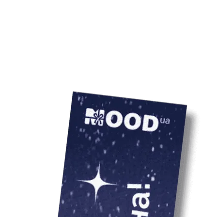
забрендировать 
наклейками с ва
Также мы с радо
подарочный набо
или годовщины к