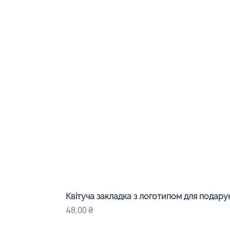
Квітуча закладка з логотипом для подарунк
Цена
48,00 ₴