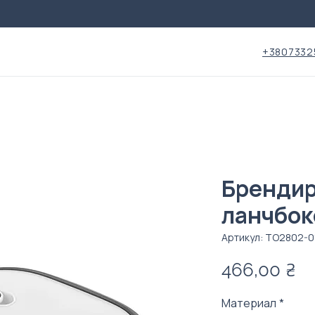
+3807332
Бренди
ланчбок
Артикул: TO2802-0
Ц
466,00 ₴
Материал
*