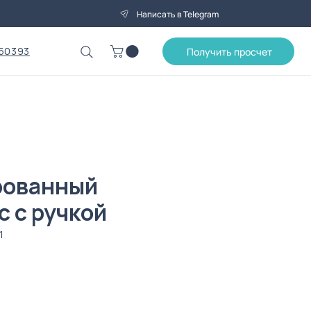
Написать в Telegram
50393
Получить просчет
рованный
с с ручкой
1
ена