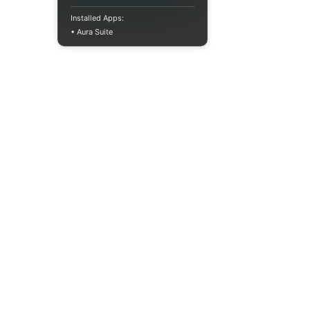
Installed Apps:
• Aura Suite
Пн-Пт 10:00-18:00
info@moodua.com
ул. Евгения Коновальца, 36Д
Киев, Бизнес-центр WAVE