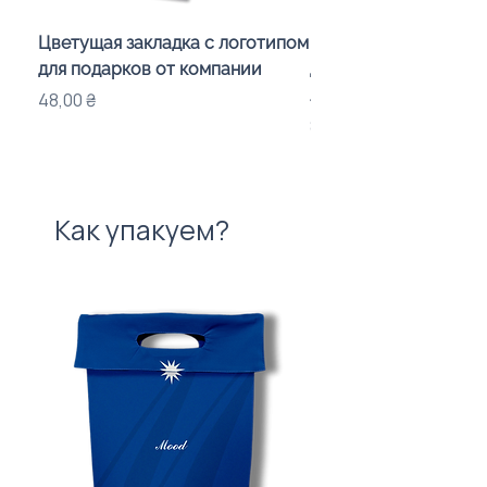
Цветущая закладка с логотипом
Караоке-мікрофон «
для подарков от компании
для дітей з LED-підсв
лого бренду
Цена
48,00 ₴
Цена
840,00 ₴
Как упакуем?