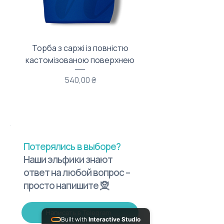
Торба з саржі із повністю
Тканинний мішечок з
кастомізованою поверхнею
Цена
540,00 ₴
Потерялись в выборе?
Наши эльфики знают
ответ на любой вопрос –
просто напишите 🧝
Написать в Telegram
Built with
Interactive Studio