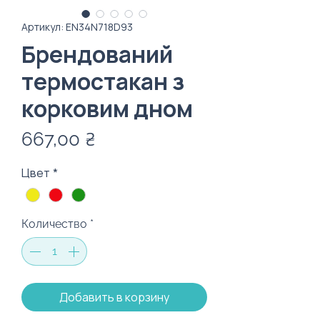
Артикул: EN34N718D93
Брендований
термостакан з
корковим дном
Цена
667,00 ₴
Цвет
*
Количество
*
Добавить в корзину