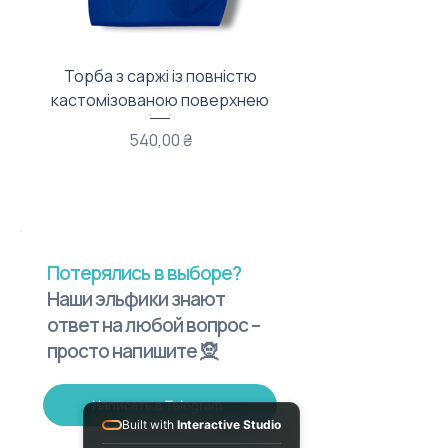
Торба з саржі із повністю
Тканинний мішечок з
кастомізованою поверхнею
Цена
540,00 ₴
Потерялись в выборе?
Наши эльфики знают
ответ на любой вопрос –
просто напишите 🧝
Написать в Telegram
Built with
Interactive Studio