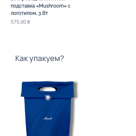
подставка «Mushroom» с
«Galaxy» з дизайном
логотипом, 3 Вт
компанії
Цена
Цена
575,00 ₴
720,00 ₴
Как упакуем?