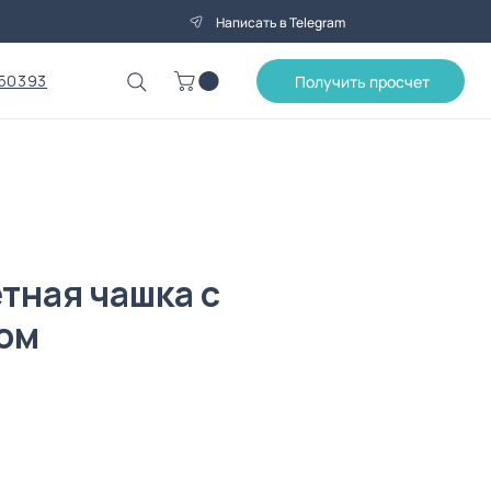
Написать в Telegram
50393
Получить просчет
тная чашка с
ом
на