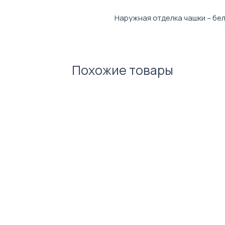
Наружная отделка чашки – бе
сублимационным покрытием дл
контрастных изображений. Вн
соответствует цвету ручки.
Похожие товары
При изготовлении чашки испол
дающая возможность получен
сохранять привлекательный вид
коробиться.
Готовую кружку с нанесенны
микроволновке, а так же мыть 
машинах.
Характеристики:
Диаметр: 80 мм.
Высота: 95 мм.
Объем: 330 мл.