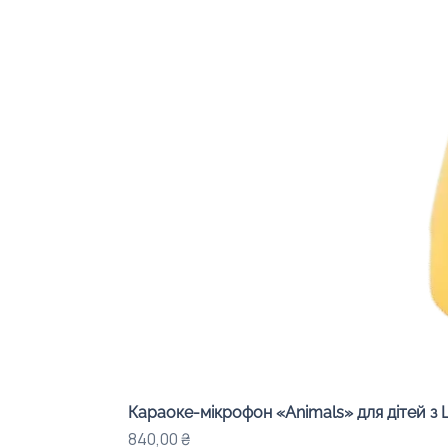
Караоке-мікрофон «Animals» для дітей з 
Цена
840,00 ₴