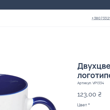
+3807332
Двухцве
логотип
Артикул: VP1334
Це
123,00 ₴
Цвет
*