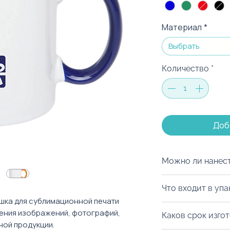
Материал
*
Выбрать
Количество
*
Доб
Можно ли нанест
Мы с радостью 
Что входит в упа
продукт. По жел
шка для сублимационной печати
можно нанести и
Мы можем разме
ения изображений, фотографий,
Каков срок изго
Возможные спосо
пакет MOODua ил
ной продукции.
тампопечать или