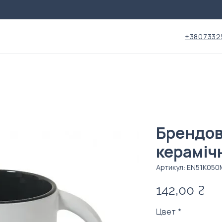
+3807332
Брендо
кераміч
Артикул: EN51K05
Це
142,00 ₴
Цвет
*