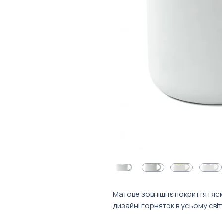
Матове зовнішнє покриття і яс
дизайні горняток в усьому світі