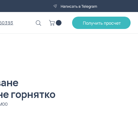
Написать в Telegram
50393
Получить просчет
ване
не горнятко
0M00
на