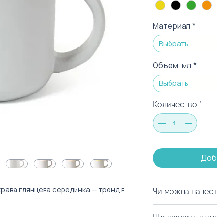
Материал
*
Выбрать
Объем, мл
*
Выбрать
Количество
*
Доб
крава глянцева серединка — тренд в
Чи можна нанест
.
Ми з радістю заб