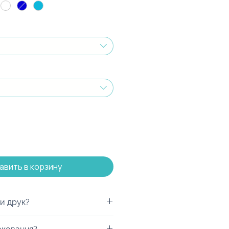
авить в корзину
и друк?
рендуємо даний продукт. За